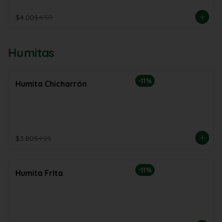
$4.00
$4.50
Humitas
-
11
%
Humita Chicharrón
$3.80
$4.25
-
11
%
Humita Frita