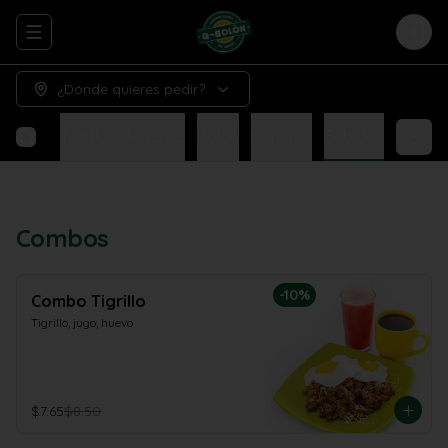
Abrir menu de navegación
Logi
¿Dónde quieres pedir?
Tigrillo
Tortillas de verde
Bolón
Humitas
Bebidas
Combos
-
10
%
Combo Tigrillo
Tigrillo, jugo, huevo
$7.65
$8.50