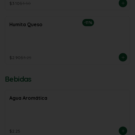
$3.10
$3.50
-
11
%
Humita Queso
$2.90
$3.25
Bebidas
Agua Aromática
$2.25