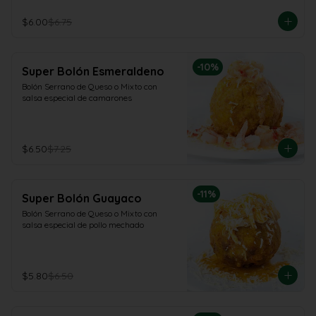
$6.00
$6.75
-
10
%
Super Bolón Esmeraldeno
Bolón Serrano de Queso o Mixto con 
salsa especial de camarones
$6.50
$7.25
-
11
%
Super Bolón Guayaco
Bolón Serrano de Queso o Mixto con 
salsa especial de pollo mechado
$5.80
$6.50