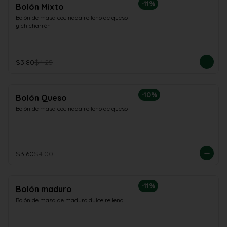
-
11
%
Bolón Mixto
Bolón de masa cocinada relleno de queso 
y chicharrón
$3.80
$4.25
-
10
%
Bolón Queso
Bolón de masa cocinada relleno de queso
$3.60
$4.00
-
11
%
Bolón maduro
Bolón de masa de maduro dulce relleno