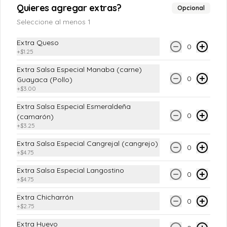
Quieres agregar extras?
Opcional
Seleccione al menos 1
Extra Queso
0
+
$1.25
Extra Salsa Especial Manaba (carne)
0
Guayaca (Pollo)
+
$3.00
Extra Salsa Especial Esmeraldeña
0
(camarón)
+
$3.25
Conócenos
Extra Salsa Especial Cangrejal (cangrejo)
0
Despachos
+
$4.75
Términos y condiciones
Extra Salsa Especial Langostino
0
+
$4.75
Política de privacidad
Extra Chicharrón
Redes sociales
0
+
$2.75
Extra Huevo
Instagram