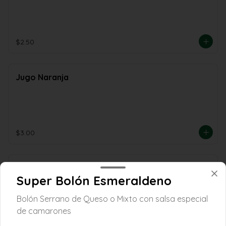
$2.50
Jugo Naranja
$3.00
Jugo Naranjilla/Tomate de
Super Bolón Esmeraldeno
arbol/Mora
Bolón Serrano de Queso o Mixto con salsa especial
de camarones
$2.50