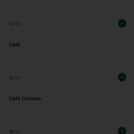
Arbol/Coco
$3.50
Café
$2.00
Café Cortado
$2.50