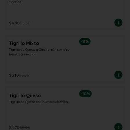
elección
$4.90
$5.50
-
11
%
Tigrillo Mixto
Tigrillo de Queso y Chicharrón con dos 
huevos a elección
$5.10
$5.75
-
10
%
Tigrillo Queso
Tigrillo de Queso con huevo a elección
$4.70
$5.25