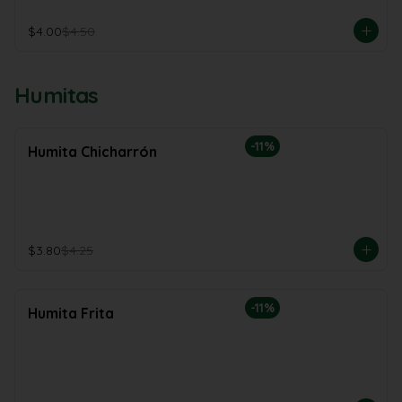
$4.00
$4.50
Humitas
-
11
%
Humita Chicharrón
$3.80
$4.25
-
11
%
Humita Frita