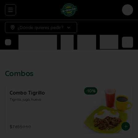
Abrir menu de navegación
Logi
¿Dónde quieres pedir?
Tigrillo
Tortillas de verde
Bolón
Humitas
Bebidas
Combos
-
10
%
Combo Tigrillo
Tigrillo, jugo, huevo
$7.65
$8.50