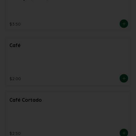
Arbol/Coco
$3.50
Café
$2.00
Café Cortado
$2.50