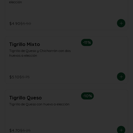
elección
$4.90
$5.50
-
11
%
Tigrillo Mixto
Tigrillo de Queso y Chicharrón con dos 
huevos a elección
$5.10
$5.75
-
10
%
Tigrillo Queso
Tigrillo de Queso con huevo a elección
$4.70
$5.25