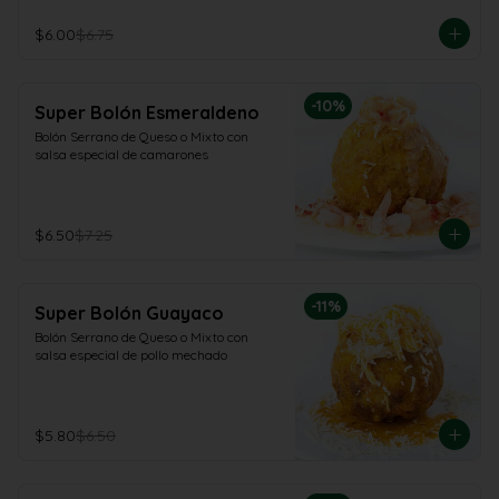
$6.00
$6.75
-
10
%
Super Bolón Esmeraldeno
Bolón Serrano de Queso o Mixto con 
salsa especial de camarones
$6.50
$7.25
-
11
%
Super Bolón Guayaco
Bolón Serrano de Queso o Mixto con 
salsa especial de pollo mechado
$5.80
$6.50