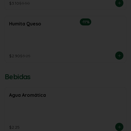
$3.10
$3.50
-
11
%
Humita Queso
$2.90
$3.25
Bebidas
Agua Aromática
$2.25