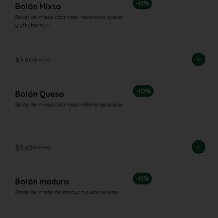
-
11
%
Bolón Mixto
Bolón de masa cocinada relleno de queso 
y chicharrón
$3.80
$4.25
-
10
%
Bolón Queso
Bolón de masa cocinada relleno de queso
$3.60
$4.00
-
11
%
Bolón maduro
Bolón de masa de maduro dulce relleno