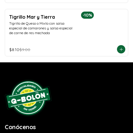
-
10
%
Tigrillo Mar y Tierra
Tigrillo de Queso o Mixto con salsa 
especial de camarones y salsa especial 
de carne de res mechada
$8.10
$9.00
Conócenos