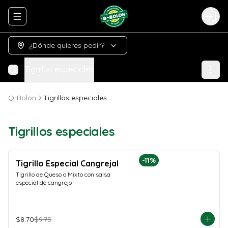
Abrir menu de navegación
Logi
¿Dónde quieres pedir?
Tigrillos especiales
Q-Bolón
Tigrillos especiales
Tigrillos especiales
-
11
%
Tigrillo Especial Cangrejal
Tigrillo de Queso o Mixto con salsa 
especial de cangrejo
$8.70
$9.75