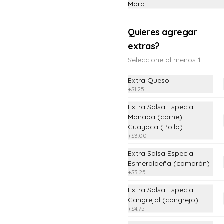
Mora
Quieres agregar
extras?
Seleccione al menos 1
Extra Queso
+
$1.25
Extra Salsa Especial
Manaba (carne)
Guayaca (Pollo)
+
$3.00
Extra Salsa Especial
nos
Redes sociales
Esmeraldeña (camarón)
+
$3.25
Instagram
Extra Salsa Especial
Cangrejal (cangrejo)
 condiciones
Facebook
+
$4.75
 privacidad