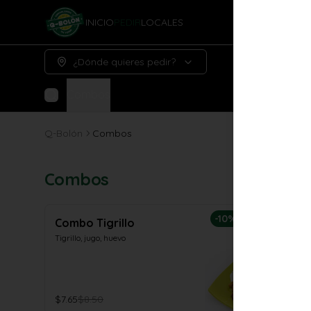
INICIO
PEDIR
LOCALES
¿Dónde quieres pedir?
Combos
Q-Bolón
Combos
Combos
-
10
%
Combo Tigrillo
Tigrillo, jugo, huevo
$7.65
$8.50