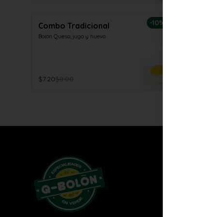
-
10
%
Combo Tradicional
Bolón Queso, jugo y huevo
$7.20
$8.00
Conóce
Despachos
Términos y
Política de