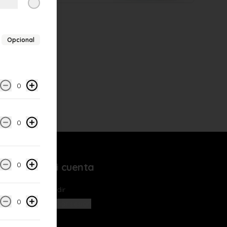
Opcional
0
0
0
Mi cuenta
Pedir
0
Iniciar sesión