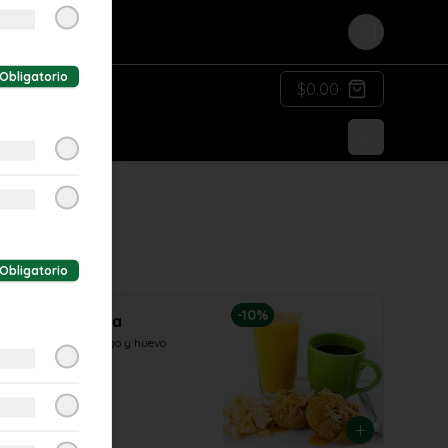
Login
Obligatorio
$0.00
Obligatorio
-
10
%
Combo Tortilla
Tortilla de verde, jugo y huevo
$7.40
$8.25