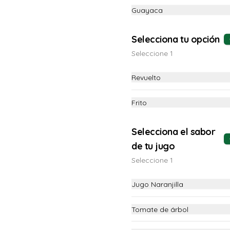
Guayaca
Selecciona tu opción
Seleccione 1
Revuelto
Frito
Selecciona el sabor
de tu jugo
Seleccione 1
-
10
%
Combo Tipico
Bolón, jugo y huevo
Jugo Naranjilla
Tomate de árbol
$7.40
$8.25