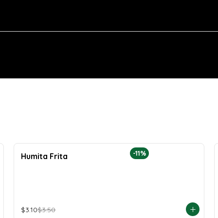
-
11
%
Humita Frita
$3.10
$3.50