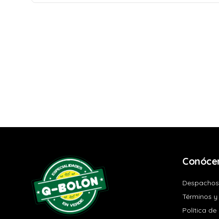
Conóce
Despachos
Términos y
Política de