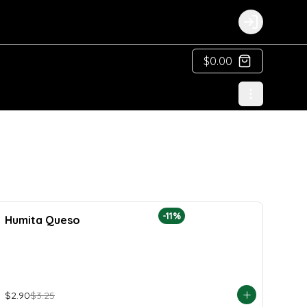
Login
$0.00
-
11
%
Humita Queso
$2.90
$3.25