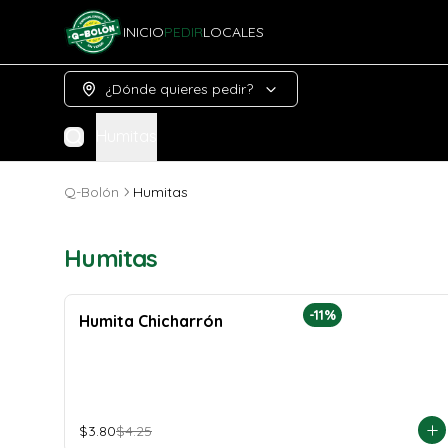
INICIO
PEDIR
LOCALES
¿Dónde quieres pedir?
Humitas
Q-Bolón
Humitas
Humitas
-
11
%
Humita Chicharrón
$3.80
$4.25