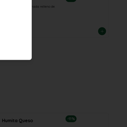
Bolón Mixto
Bolón de masa cocinada relleno de 
queso y chicharrón
$3.80
$4.25
-
11
%
Humita Queso