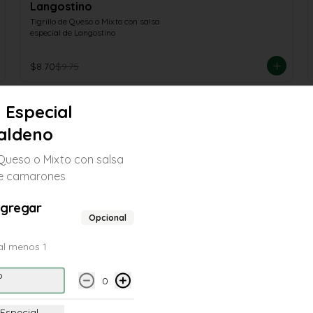
Langostino
Tigrillo de Queso o Mixto con salsa 
especial de Langostino
$8.70
$9.75
o Especial
aldeno
e Queso o Mixto con salsa
de camarones
agregar
Opcional
al menos 1
o
0
-
11
%
Tigrillo Mixto
Tigrillo de Queso y Chicharrón con 
 Especial
dos huevos a elección