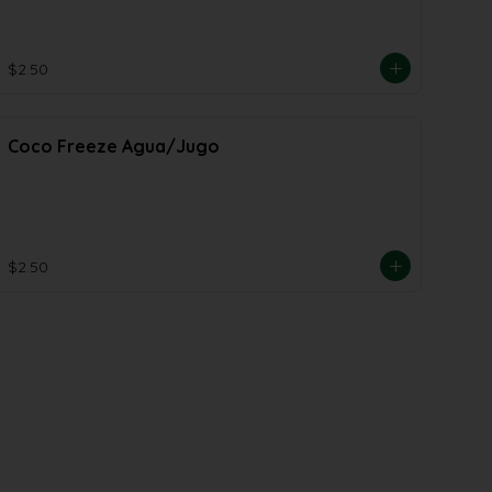
$2.50
Coco Freeze Agua/Jugo
$2.50