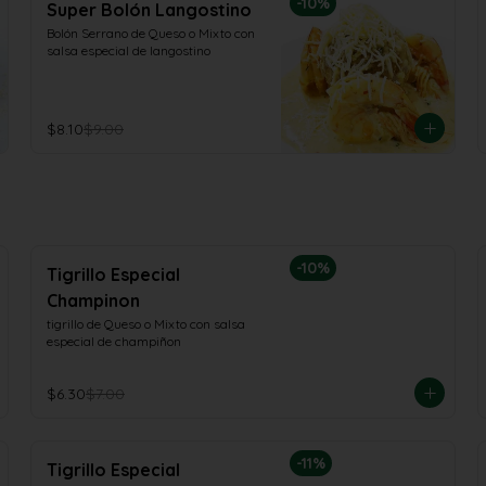
-
10
%
Super Bolón Langostino
Bolón Serrano de Queso o Mixto con 
salsa especial de langostino
$8.10
$9.00
-
10
%
Tigrillo Especial
Champinon
tigrillo de Queso o Mixto con salsa 
especial de champiñon
$6.30
$7.00
-
11
%
Tigrillo Especial