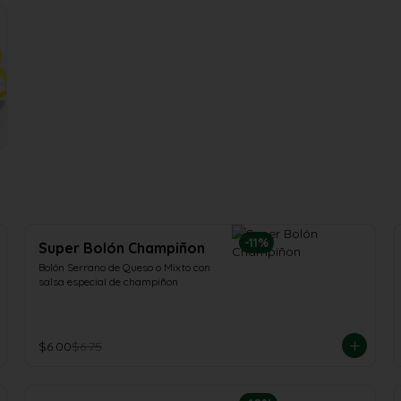
-
11
%
Super Bolón Champiñon
Bolón Serrano de Queso o Mixto con 
salsa especial de champiñon
$6.00
$6.75