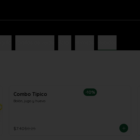
igrillo
Tortillas de verde
Bolón
Humitas
Bebidas
-
10
%
Combo Tipico
Bolón, jugo y huevo
$7.40
$8.25