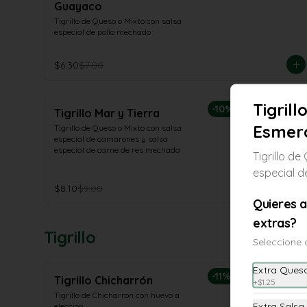
Guayaco
Tigrillo de Queso o Mixto con salsa 
especial de pollo mechado
$6.30
$7.00
Tigrill
-
10
%
Tigrillo Mar y Tierra
Esmer
Tigrillo de Queso o Mixto con salsa 
especial de camarones y salsa 
especial de carne de res mechada
Tigrillo d
especial 
$8.10
$9.00
Quieres 
extras?
Tigrillo
Seleccione 
Extra Ques
-
11
%
Tigrillo Chicharrón
+
$1.25
Tigrillo de Chicharron con huevo a 
Extra Salsa
elección