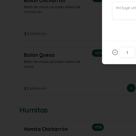
Bolón Chicharrón
Bolón de masa cocinada relleno de 
chicharrón
$4.00
$4.50
-
10
%
Bolón Queso
Bolón de masa cocinada relleno de 
queso
$3.60
$4.00
Humitas
-
11
%
Humita Chicharrón