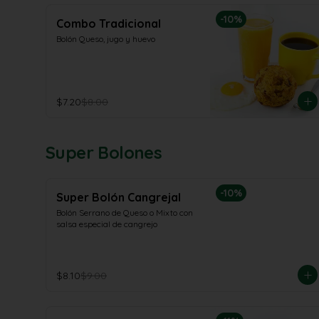
-
10
%
Combo Tradicional
Bolón Queso, jugo y huevo
$7.20
$8.00
Super Bolones
-
10
%
Super Bolón Cangrejal
Bolón Serrano de Queso o Mixto con 
salsa especial de cangrejo
$8.10
$9.00