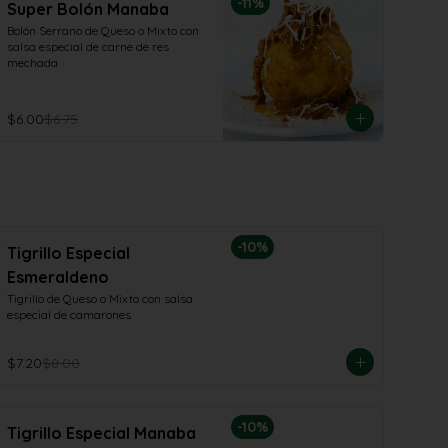
-
11
%
Super Bolón Manaba
Bolón Serrano de Queso o Mixto con 
salsa especial de carne de res 
mechada
$6.00
$6.75
-
10
%
Tigrillo Especial
Esmeraldeno
Tigrillo de Queso o Mixto con salsa 
especial de camarones
$7.20
$8.00
-
10
%
Tigrillo Especial Manaba