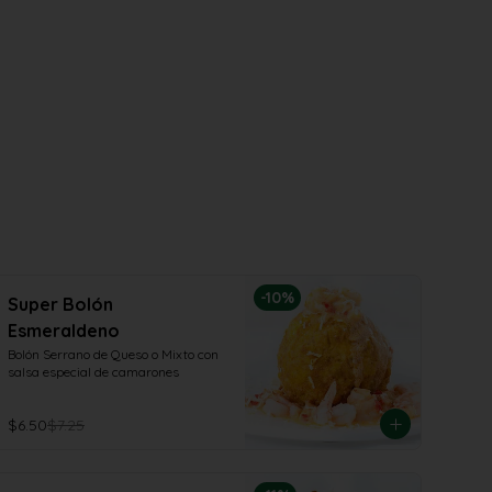
-
10
%
Super Bolón
Esmeraldeno
Bolón Serrano de Queso o Mixto con 
salsa especial de camarones
$6.50
$7.25