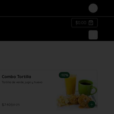
Login
$0.00
-
10
%
Combo Tortilla
Tortilla de verde, jugo y huevo
$7.40
$8.25