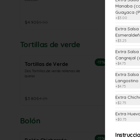
Manaba (ca
Guayaca (P
+
$3.00
$4.90
$5.50
Extra Salsa
Esmeraldeñ
+
$3.25
Tortillas de verde
Extra Salsa
Cangrejal (
-
11
%
+
$4.75
Tortillas de Verde
Dos Tortillas de verde rellenas de 
Extra Salsa
queso
Langostino
+
$4.75
Extra Chich
$3.80
$4.25
+
$2.75
Extra Huev
Bolón
+
$0.75
Instrucci
-
11
%