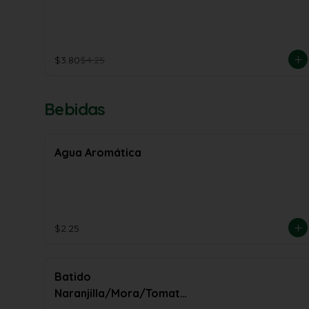
$3.80
$4.25
Bebidas
Agua Aromática
$2.25
Batido
Naranjilla/Mora/Tomate