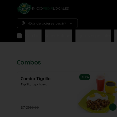
INICIO
PEDIR
LOCALES
¿Dónde quieres pedir?
Combos
Super Bolones
Tigrillos especiales
T
Combos
-
10
%
Combo Tigrillo
Tigrillo, jugo, huevo
$7.65
$8.50