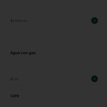
$3.10
$3.50
Agua con gas
$1.25
Café