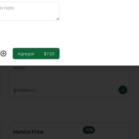
Bolón Costeño
Bolón de masa apataconada relleno
$4.00
$4.50
Agregar
$7.20
-
11
%
Bolón maduro
Bolón de masa de maduro dulce 
relleno
$4.00
$4.50
-
11
%
Humita Frita