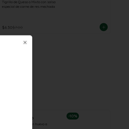
Tigrillo de Queso o Mixto con salsa 
especial de carne de res mechada
$6.30
$7.00
Close
-
10
%
Tigrillo Queso
Tigrillo de Queso con huevo a 
elección