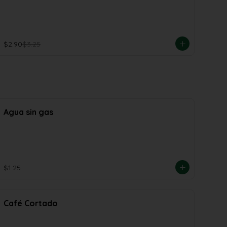
$2.90
$3.25
Agua sin gas
$1.25
Café Cortado