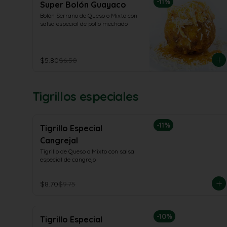
-
11
%
Super Bolón Guayaco
Bolón Serrano de Queso o Mixto con 
salsa especial de pollo mechado
$5.80
$6.50
Tigrillos especiales
-
11
%
Tigrillo Especial
Cangrejal
Tigrillo de Queso o Mixto con salsa 
especial de cangrejo
$8.70
$9.75
-
10
%
Tigrillo Especial