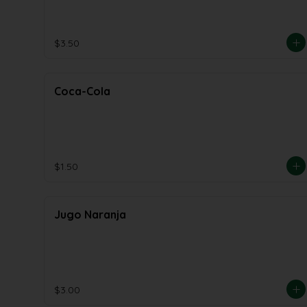
de Arbol/Coco
$3.50
Coca-Cola
$1.50
Jugo Naranja
$3.00